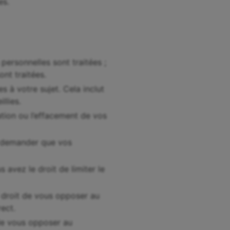
es.
 personnelles sont traitées ;
ont traitées.
s à votre sujet. Cela inclut
llies.
ation ou l’effacement de vos
z demander que vos
s avez le droit de limiter le
e droit de vous opposer au
ect.
 de vous opposer au