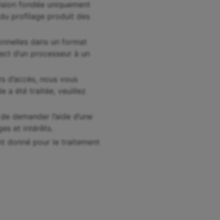
cision fondée uniquement
 du profilage produit des
sonnelles dans un format
rect d’un processeur à un
ts d’accès, nous vous
 a été traitée, veuillez
t de demander l’aide d’une
es et intérêts.
nt donné pour le traitement