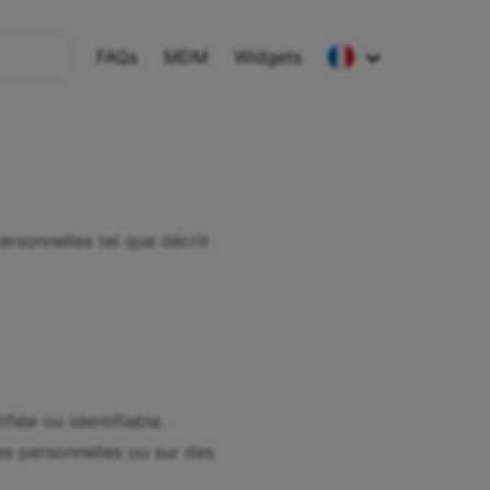
FAQs
MDM
Widgets
English
Deutsch
Español
French
ersonnelles tel que décrit
fiée ou identifiable.
s personnelles ou sur des