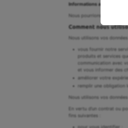
Informations accessibles a
Nous pourrions recueillir d
Comment nous utiliso
Nous utilisons vos données
vous fournir notre serv
produits et services q
communication avec vous
et vous informer des c
améliorer votre expérie
remplir une obligation 
Nous utilisons vos données
En vertu d’un contrat ou po
fins suivantes :
pour vous identifier ;