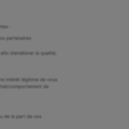
tes :
nos partenaires
fin d’améliorer la qualité,
e intérêt légitime de vous
’achat/comportement de
u de la part de nos