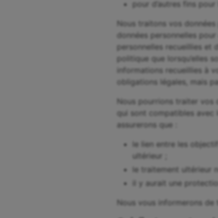
pour d’autres fins pou
Nous traitons vos données p
données personnelles pour 
personnelles recueillies et
politique que lorsqu’elles 
informations recueillies à 
obligations légales, mais p
Nous pourrions traiter vos
qui sont compatibles avec le
assurerons que :
le lien entre les objec
ultérieur ;
le traitement ultérieur 
il y aurait une protect
Nous vous informerons de to