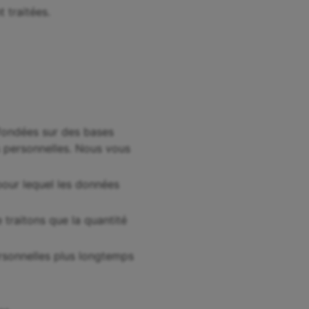
 traitées.
t fondées sur des bases
s personnelles. Nous vous
pour lequel les données
traitons que la quantité
rsonnelles plus longtemps