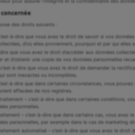
eux pour assurer l’intégrité et la confidentialité des donné
e concernée
ose des droits suivants :
 c’est-à-dire que vous avez le droit de savoir si vos données
llectées, d’où elles proviennent, pourquoi et par qui elles s
-dire que vous avez le droit d’accéder aux données collectée
 et d’obtenir une copie de vos données personnelles recuei
– c’est-à-dire que vous avez le droit de demander la rectific
ui sont inexactes ou incomplètes.
 c’est-à-dire que dans certaines circonstances, vous pouve
oient effacées de nos registres.
 traitement – c’est-à-dire que dans certaines conditions, vou
ées personnelles.
raitement – c’est-à-dire que dans certains cas, vous avez l
ées personnelles, par exemple dans le cas de marketing dir
raitement automatisé – c’est-à-dire que vous avez le droit