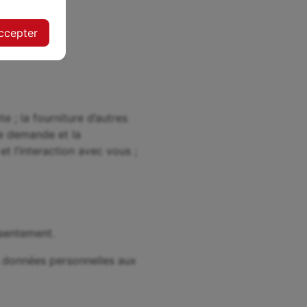
ccepter
lic.
e ; la fourniture d’autres
re demande et la
t l’interaction avec vous ;
nsentement.
os données personnelles aux