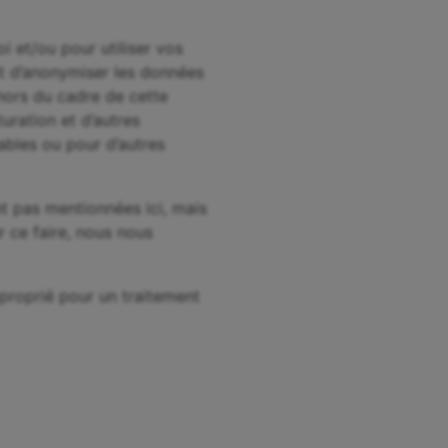
i et/ou pour utiliser vos
it d’anonymiser les données
ehors du cadre de cette
uration et d’autres
ables ou pour d’autres
t pas mentionnées ici, mais
r ce faire, nous nous
pproprié pour un traitement