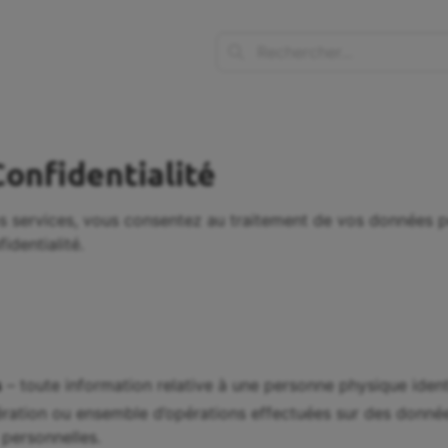
Confidentialité
nos services, vous consentez au traitement de vos données p
identialité.
s
– toute information relative à une personne physique identi
ration ou ensemble d’opérations effectuées sur des donnée
personnelles.