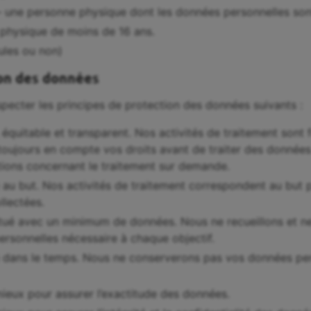
 une personne physique dont les données personnelles sont
physique de moins de 16 ans.
les ou non)
ion des données
ecter les principes de protection des données suivants :
e, équitable et transparent. Nos activités de traitement son
toujours en compte vos droits avant de traiter des donnée
tions concernant le traitement sur demande.
é au but. Nos activités de traitement correspondent au but 
llectées.
ctué avec un minimum de données. Nous ne recueillons et ne 
rsonnelles nécessaire à chaque objectif.
té dans le temps. Nous ne conserverons pas vos données pe
ieux pour assurer l’exactitude des données.