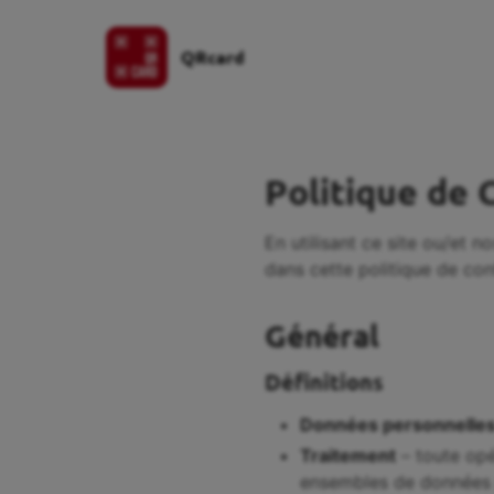
QRcard
Politique de 
En utilisant ce site ou/et 
dans cette politique de conf
Général
Définitions
Données personnelle
Traitement
– toute opé
ensembles de données 