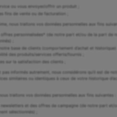
rvice ou vous envoyer/offrir un produit ;
 fins de vente ou de facturation ;
itime, nous traitons vos données personnelles aux fins suivan
offres personnalisées* (de notre part et/ou de la part de 
nnés) ;
notre base de clients (comportement d’achat et historique) a
bilité des produits/services offerts/fournis ;
 sur la satisfaction des clients ;
pas informés autrement, nous considérons qu’il est de notr
ices similaires ou identiques à ceux de votre historique d
ous traitons vos données personnelles aux fins suivantes :
newsletters et des offres de campagne (de notre part et/o
ent sélectionnés) ;