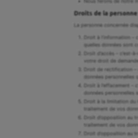
Nous ferons de notre mi
Droits de la personn
La personne concernée disp
Droit à l’information –
quelles données sont co
Droit d’accès – c’est-à
votre droit de demander
Droit de rectification 
données personnelles q
Droit à l’effacement –
données personnelles s
Droit à la limitation du
traitement de vos donn
Droit d’opposition au t
traitement de vos donn
Droit d’opposition au t