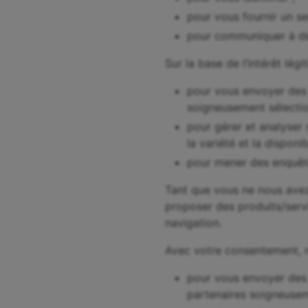
pour vous fournir un se
pour communiquer à des
Sur la base de l’intérêt lég
pour vous envoyer des 
soigneusement sélectio
pour gérer et analyser 
la variété et la disponi
pour mener des enquêtes
Tant que vous ne nous avez 
proposer des produits/serv
navigation.
Avec votre consentement, n
pour vous envoyer des 
partenaires soigneusem