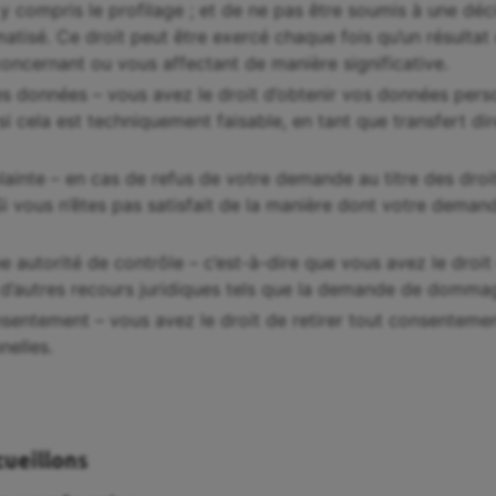
 y compris le profilage ; et de ne pas être soumis à une dé
atisé. Ce droit peut être exercé chaque fois qu’un résultat
concernant ou vous affectant de manière significative.
des données – vous avez le droit d’obtenir vos données per
 si cela est techniquement faisable, en tant que transfert di
lainte – en cas de refus de votre demande au titre des droi
Si vous n’êtes pas satisfait de la manière dont votre demande
une autorité de contrôle – c’est-à-dire que vous avez le droi
 d’autres recours juridiques tels que la demande de dommag
onsentement – vous avez le droit de retirer tout consenteme
elles.
ueillons