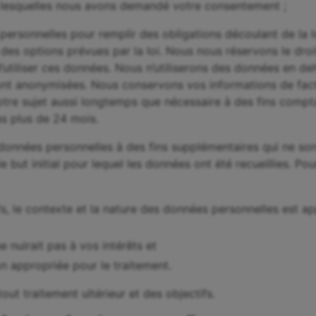
r lesquelles nous avons demandé votre consentement ;
ersonnelles pour remplir des obligations découlant de la lo
des options prévues par la loi. Nous nous réservons le dro
 d’utiliser ces données. Nous n’utiliserons des données en d
sont anonymisées. Nous conservons vos informations de fact
votre sujet aussi longtemps que nécessaire à des fins compt
as plus de 24 mois.
 données personnelles à des fins supplémentaires qui ne son
 but initial pour lequel les données ont été recueillies. Pou
tifs, le contexte et la nature des données personnelles est a
ne nuirait pas à vos intérêts et
ion appropriée pour le traitement.
ut traitement ultérieur et des objectifs.