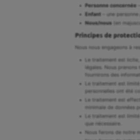
Personne concernée
–
Enfant
– une personne 
Nous/nous
(en majuscu
Principes de protect
Nous nous engageons à resp
Le traitement est licit
légales. Nous prenons 
fournirons des informa
Le traitement est limit
personnelles ont été co
Le traitement est effe
minimale de données pe
Le traitement est limi
que nécessaire.
Nous ferons de notre m