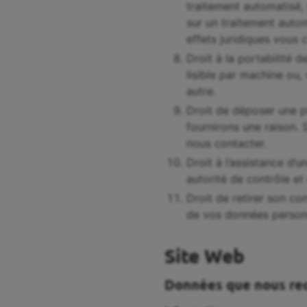
traitement automatisé,
sur un traitement autom
effets juridiques vous 
Droit à la portabilité 
lisible par machine ou,
autre.
Droit de déposer une p
fournirons une raison. 
nous contacter.
Droit à l’assistance d’
autorité de contrôle et
Droit de retirer son c
de vos données personn
Site Web
Données que nous rec