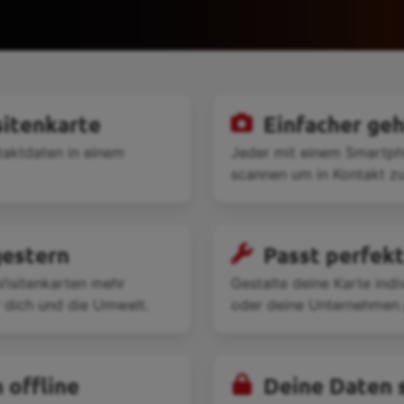
sitenkarte
Einfacher geh
taktdaten in einem
Jeder mit einem Smartp
scannen um in Kontakt zu
gestern
Passt perfekt
Visitenkarten mehr
Gestalte deine Karte indiv
r dich und die Umwelt.
oder deine Unternehmen 
 offline
Deine Daten s