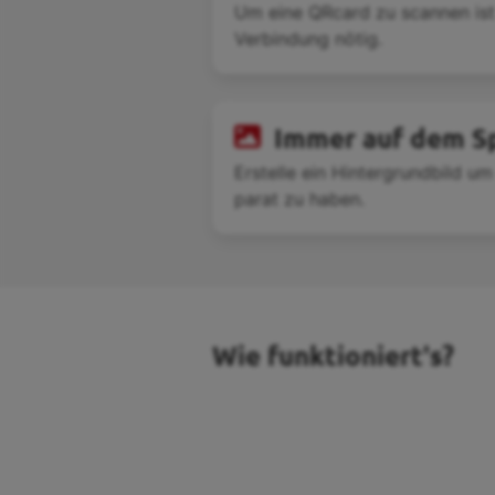
Um eine QRcard zu scannen ist 
Verbindung nötig.
Immer auf dem S
Erstelle ein Hintergrundbild 
parat zu haben.
Wie funktioniert's?