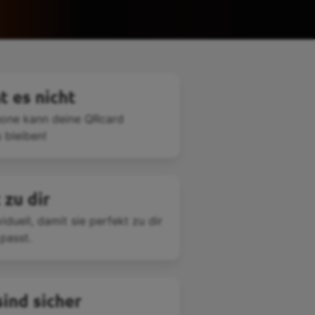
t es nicht
hone kann deine QRcard
 bleiben!
 zu dir
iduell, damit sie perfekt zu dir
passt.
ind sicher