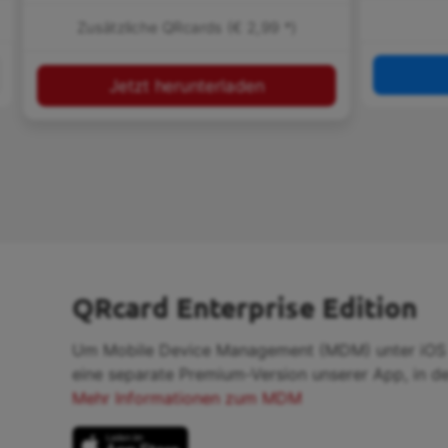
Zusätzliche QRcards (€ 2,99 *)
Jetzt herunterladen
QRcard Enterprise Edition
Um Mobile Device Management (MDM) unter iOS b
eine separate Premium-Version unserer App, in de
Mehr Informationen zum MDM