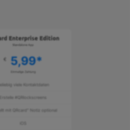
rd Enterprise Edition
Standalone App
5,99
*
€
Einmalige Zahlung
eliebig viele Kontaktdaten
Erstelle #QRlockscreens
ellt mit QRcard" Notiz optional
iOS