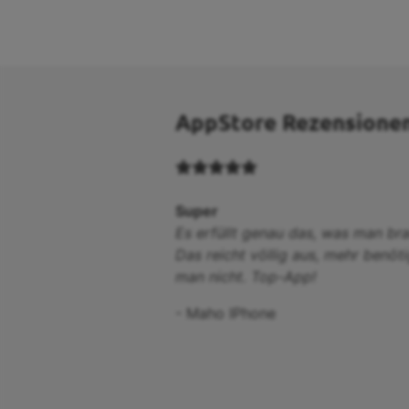
AppStore Rezensione
Super
Es erfüllt genau das, was man bra
Das reicht völlig aus, mehr benöti
man nicht. Top-App!
-
Maho IPhone