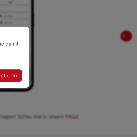
Sie damit
ptieren
Fragen? Schau mal in unsere
FAQs
!