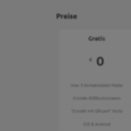
Preise
Gratis
0
€
max 3 Kontaktdaten Felder
Erstelle #QRlockscreens
"Erstellt mit QRcard" Notiz
iOS & Android