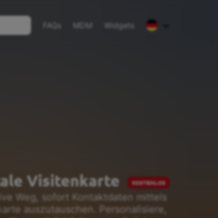
FAQs
MDM
Widgets
English
Deutsch
Español
French
tale Visitenkarte
KOSTENLOS
ive Weg, sofort Kontaktdaten mittels
nkarte auszutauschen. Personalisiere,