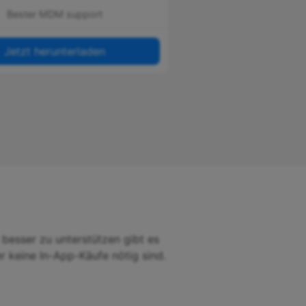
Bester MDM support
Jetzt herunterladen
esser zu unterstützen gibt es
r keine In-App-Käufe nötig sind.