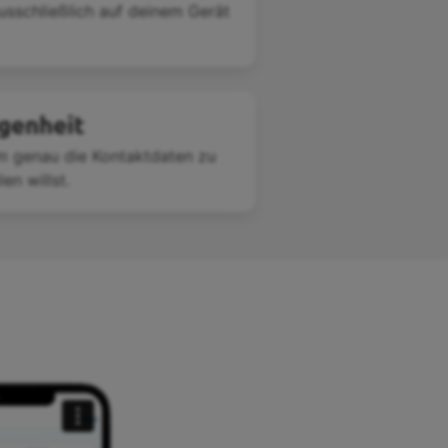
usschließlich auf deinem Gerät
egenheit
m genau die Kontaktdaten zu
en willst.