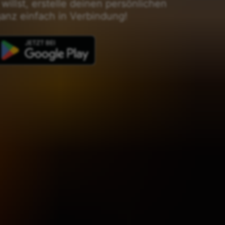
 willst, erstelle deinen persönlichen
anz einfach in Verbindung!