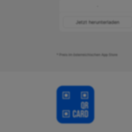
-
Jetzt herunterladen
* Preis im österreichischen App Store