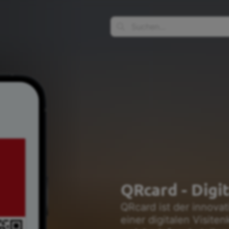
QRcard - Digi
QRcard ist der innovat
einer digitalen Visite