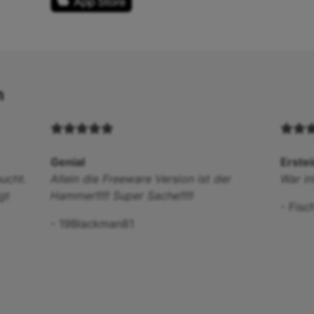
n
Genial
Erstei
ucht.
Allein die Freeware Version ist der
War int
gt
Hammer!!!!! Super Sache!!!!!
-
Fisc
-
19Blackman81