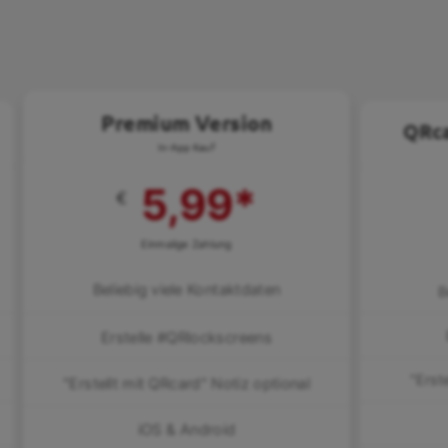
Premium Version
QRca
In-App Kauf
5,99
*
€
Einmalige Zahlung
Beliebig viele Kontaktdaten
B
Erstelle #QRlockscreens
"Erst
"Erstellt mit QRcard" Notiz optional
iOS & Android