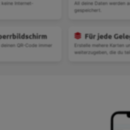
keine Internet-
All deine Daten werden a
gespeichert.
perrbildschirm
Für jede Gel
um deinen QR-Code immer
Erstelle mehere Karten u
weiterzugeben, die du teil