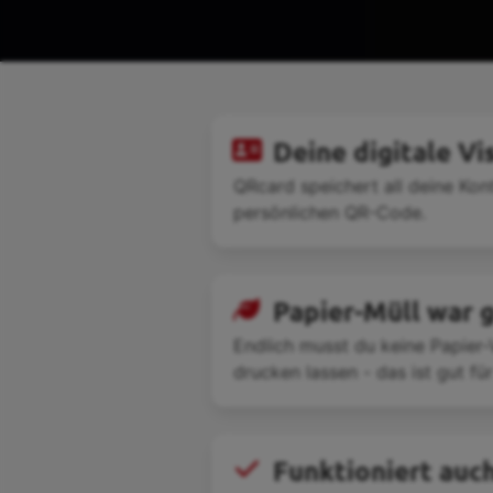
Deine digitale Vi
QRcard speichert all deine Kon
persönlichen QR-Code.
Papier-Müll war 
Endlich musst du keine Papier-
drucken lassen - das ist gut fü
Funktioniert auch