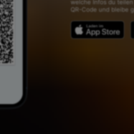
welche Infos du teilen
QR-Code und bleibe g