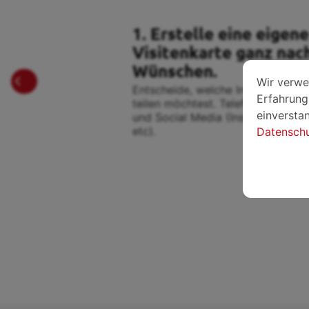
1. Erstelle eine eigene
Visitenkarte ganz nac
Wünschen.
Wir verwe
Entscheide, welche Informationen
Erfahrung 
teilen möchtest. Telefon-Nummer,
einverstan
und Social Media (Instagram, Twit
etc).
Datenschut