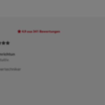
4.9
aus 341 Bewertungen
nrichtun
uitiv.
hertechniker