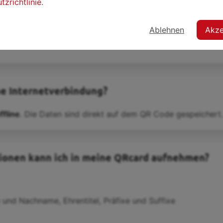
zrichtlinie
.
Ablehnen
Akze
it Apple M1 chip
ne Internetverbindung?
ffline
. Die Daten sind direkt auf dem QR Code gespeichert.
ionen kann ich in meine QRcard aufnehmen?
und Nachname, Ehrentitel, Präfixe und Suffixe