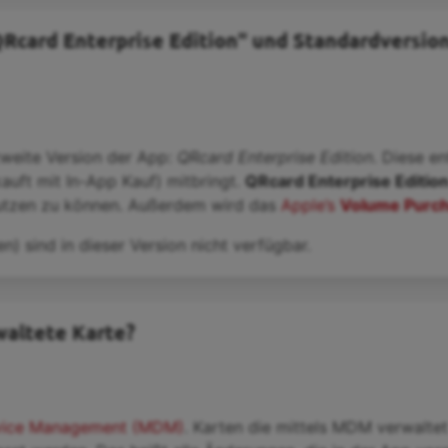
Rcard Enterprise Edition" und Standardversion 
zweite Version der App:
QRcard Enterprise Edition
. Diese en
auft mit In-App Kauf) mitbringt.
QRcard Enterprise Edition
utzen zu können. Außerdem wird das
Apple’s
Volume Purc
n) sind in dieser Version nicht verfügbar.
waltete Karte?
vice Management (MDM)
. Karten die mittels MDM verwalte