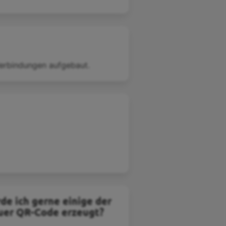
erbindungen aufgebaut.
de ich gerne einige der
euer QR-Code erzeugt?