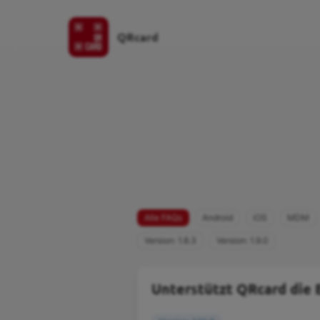
QRcard
Alle FAQs
Android
iOS
MDM
Version: 1.8.3
Version: 1.9.0
Unterstützt QRcard die 