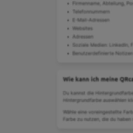
Firmenname, Abteilung, Pos
Telefonnummern
E-Mail-Adressen
Websites
Adressen
Soziale Medien: LinkedIn, 
Benutzerdefinierte Notizen
Wie kann ich meine QRca
Du kannst die Hintergrundfarb
Hintergrundfarbe auswählen
kli
Wähle eine voreingestellte Far
Farbe zu nutzen, die du haben w