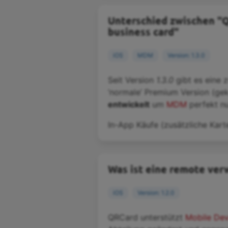
Unterschied zwischen "Q
business card"
iOS
MDM
Version: 1.3.0
Seit Version
1.3.0
gibt es eine 
‘normale’ Premium Version (gek
entwickelt
um
MDM
perfekt n
In-App Käufe (zusätzliche Karte
Was ist eine remote ver
iOS
Version: 1.2.0
QRCard unterstützt
Mobile De