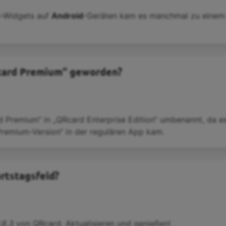
d-Widgets auf
Android
-Geräten kam es manchmal zu einem 
Rcard Premium“ geworden?
rd Premium“ in „QRcard Enterprise Edition“ umbenannt, da 
Premium-Version“ in der regulären App kam.
rtstagsfeld?
.8.3
von QRcard. Aktualisieren und genießen!