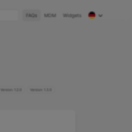
FAQs
MDM
Widgets
English
Deutsch
Español
French
Version: 1.2.0
Version: 1.3.0