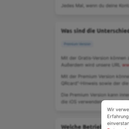
Jedes Mal, wenn du deine Kont
Was sind die Unterschie
Premium Version
Mit der Gratis-Version können 
Außerdem wird unsere URL
ww
Mit der Premium Version könn
QRcard”-Hinweis sowie der die
Die Premium Version kann inne
die iOS verwenden haben wir d
Wir verwe
Erfahrung 
einverstan
Welche Betriebssysteme