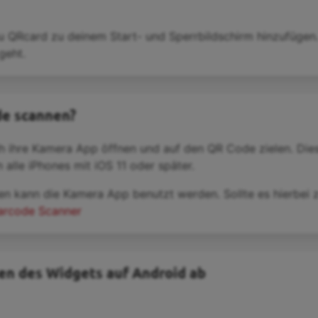
u QRcard zu deinem Start- und Sperrbildschirm hinzufügen
geht.
de scannen?
h ihre Kamera App öffnen und auf den QR Code zielen. Die
alle iPhones mit iOS 11 oder später.
en kann die Kamera App benutzt werden. Sollte es hierbe
arcode Scanner
ten des Widgets auf Android ab