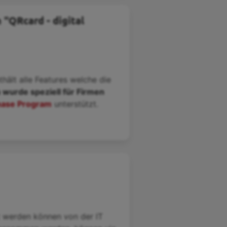
"QRcard - digital
thält alle Features welche die
 wurde speziell für Firmen
hase Program
unterstützt.
t werden können von der IT