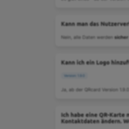
Kann man das Nutzerver
Nein, alle Daten werden
sicher
Kann ich ein Logo hinzu
Version: 1.9.0
Ja, ab der QRcard Version 1.9.0
Ich habe eine QR-Karte 
Kontaktdaten ändern. We