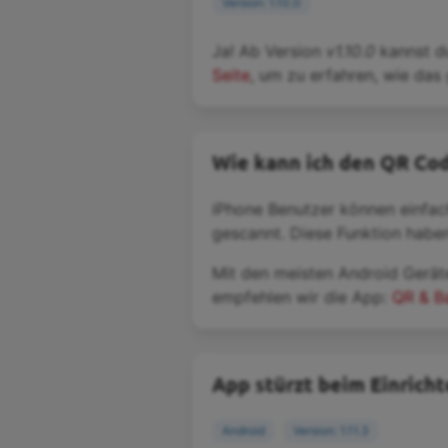
Version: 1.10.0
Ja! Ab Version
v1.10.0
kannst d
Seite
, um zu erfahren, wie das 
Wie kann ich den QR Co
iPhone Benutzer können einfac
gescannt. Diese Funktion haben 
Mit den meisten Android Gerät
empfehlen wir die App:
QR & B
App stürzt beim Einrich
Android
Version: 1.11.3