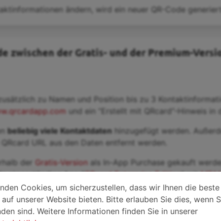
aktinformationen ändern, wird ein neuer QR-Code generiert
de zwischen der Gratis- und der Premium-Versi
zusätzlich zu Namen und Position bis zu 3 Kontaktinformat
w.qrcardapp.com
und ein “Erstellt mit QRcard”-Hinweis in
en
beliebig viele Kontaktdaten
hinzugefügt werden. Außerde
 QRcard URL aus den Daten entfernt werden.
rhalb der
Gratis-Version
als In-App Purchase gekauft werd
ie eigenständige App ”
QRcard Enterprise Edition
” mit
MDM
nden Cookies, um sicherzustellen, dass wir Ihnen die beste
auf unserer Website bieten. Bitte erlauben Sie dies, wenn 
den sind. Weitere Informationen finden Sie in unserer
 sind kompatibel mit QRcard?