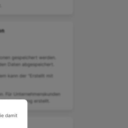
.
on
ionen gespeichert werden.
 den Daten abgespeichert.
m kann der “Erstellt mit
en. Für Unternehmenskunden
-Unterstützung erstellt.
Sie damit