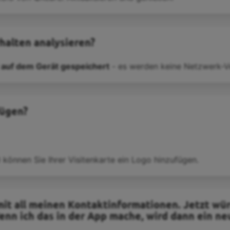
halten analysieren?
 auf dem Gerät gespeichert
- es werden keine Netzwerk-V
fügen?
 können Sie Ihrer Visitenkarte ein Logo hinzufügen.
mit all meinen Kontaktinformationen. Jetzt wür
nn ich das in der App mache, wird dann ein n