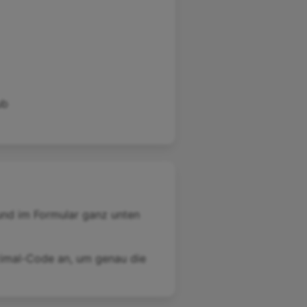
ub
und im Formular ganz unten
ezimal-Code an, um genau die