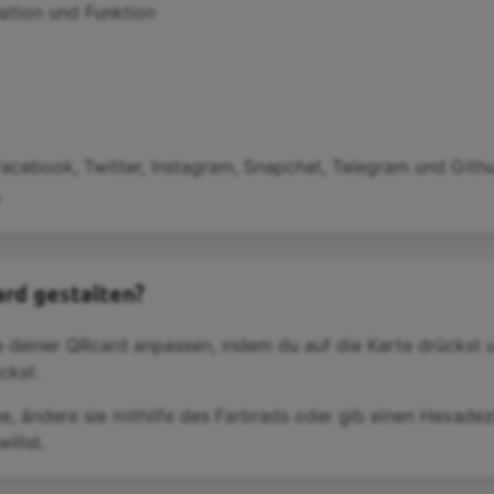
ition und Funktion
Facebook, Twitter, Instagram, Snapchat, Telegram und Gith
rd gestalten?
e deiner QRcard anpassen, indem du auf die Karte drückst 
ckst.
be, ändere sie mithilfe des Farbrads oder gib einen Hexad
illst.