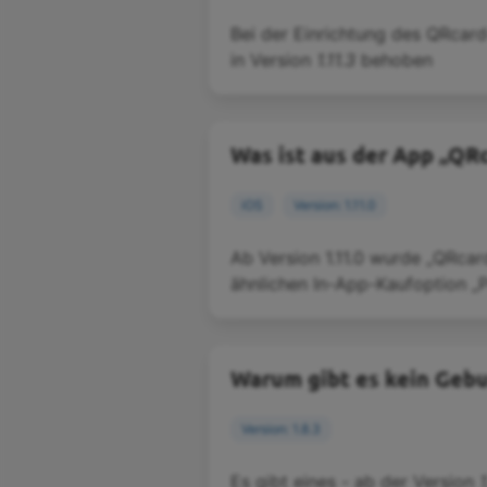
Bei der Einrichtung des QRcar
in Version
1.11.3
behoben
Was ist aus der App „Q
iOS
Version: 1.11.0
Ab Version 1.11.0 wurde „QRca
ähnlichen In-App-Kaufoption „
Warum gibt es kein Gebu
Version: 1.8.3
Es gibt eines - ab der Version
1