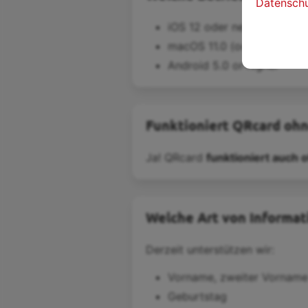
Datenschut
iOS 12 oder neuer
macOS 11.0 (oder neuer) m
Android 5.0 or higher
Funktioniert QRcard oh
Ja! QRcard
funktioniert auch o
Welche Art von Informat
Derzeit unterstützen wir:
Vorname, zweiter Vorname 
Geburtstag