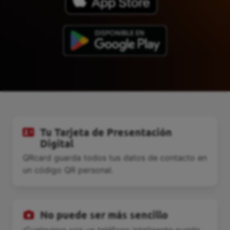
Tu Tarjeta de Presentación
Digital
QRcard guarda todos tus datos de contacto en
un código QR personal.
No puede ser más sencillo