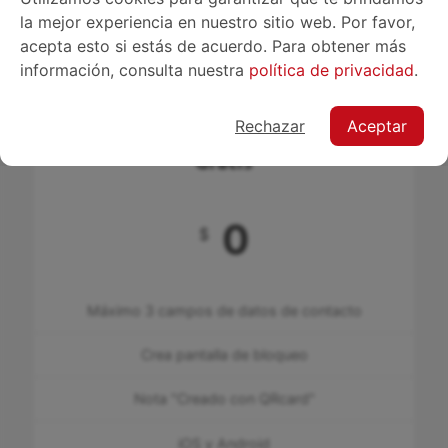
la mejor experiencia en nuestro sitio web. Por favor,
acepta esto si estás de acuerdo. Para obtener más
información, consulta nuestra
política de privacidad
.
Precios
Rechazar
Aceptar
Gratis
0
$
Máximo 3 campos de datos de contacto
Crea pantalla de bloqueo
Nota "Creado con QRcard"
iOS y Android