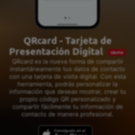
QRcard - Tarjeta de
Presentación Digital
GRATIS
QRcard es la nueva forma de compartir
instantáneamente tus datos de contacto
con una tarjeta de visita digital. Con esta
herramienta, podrás personalizar la
información que deseas mostrar, crear tu
propio código QR personalizado y
compartir fácilmente tu información de
contacto de manera profesional.