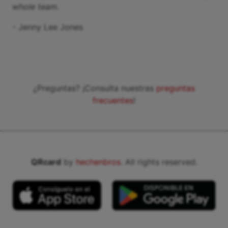
whole team.
-
Jenny Lee Jones
¿Preguntas? ¡Consulta nuestras
preguntas
frecuentes
!
QRcard
by
hechenbros
. All rights reserved.