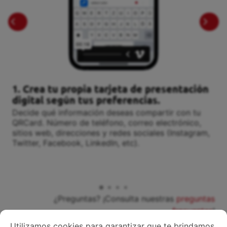
1. Crea tu propia tarjeta de presentación
digital según tus preferencias.
Decide qué información deseas compartir con tu
QRCard. Número de teléfono, correo electrónico,
sitios web, direcciones y redes sociales (Instagram,
Twitter, Facebook, LinkedIn, etc).
¿Preguntas? ¡Consulta nuestras
preguntas
frecuentes
!
Utilizamos cookies para garantizar que te brindamos