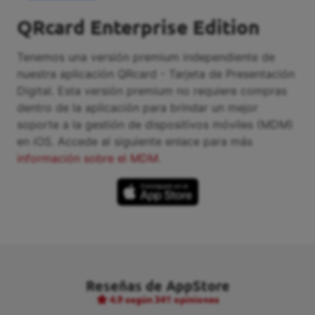
QRcard Enterprise Edition
Tenemos una versión premium independiente de
nuestra aplicación QRcard - Tarjeta de Presentación
Digital. Esta versión premium no requiere compras
dentro de la aplicación para brindar un mejor
soporte a la gestión de dispositivos móviles (MDM)
en iOS. Accede al siguiente enlace para más
información sobre el MDM
.
Reseñas de AppStore
4.9
según 341 opiniones