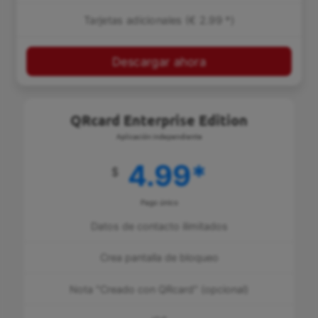
Tarjetas adicionales (€ 2.99 *)
Descargar ahora
QRcard Enterprise Edition
Aplicación independiente
4.99
*
$
Pago único
Datos de contacto ilimitados
Crea pantalla de bloqueo
Nota "Creado con QRcard" (opcional)