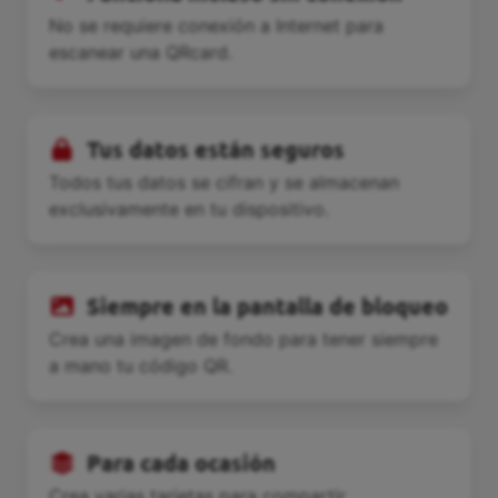
No se requiere conexión a Internet para
escanear una QRcard.
Tus datos están seguros
Todos tus datos se cifran y se almacenan
exclusivamente en tu dispositivo.
Siempre en la pantalla de bloqueo
Crea una imagen de fondo para tener siempre
a mano tu código QR.
Para cada ocasión
Crea varias tarjetas para compartir