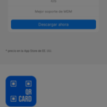
iOS
Mejor soporte de MDM
Descargar ahora
* precio en la App Store de EE. UU.