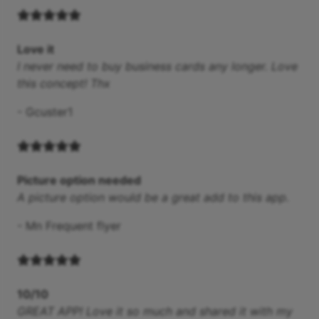
Love it
I never need to buy business cards any longer. Love
this concept! Thx
-
Gcuster1
Picture option needed
A picture option would be a great add to this app.
-
Mn Frequent flyer
10/10
GREAT APP! Love it so much and shared it with my