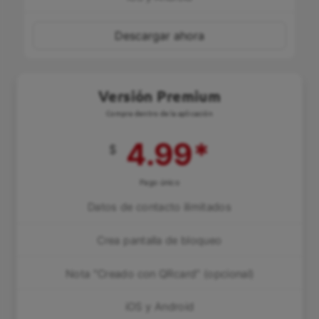
Descargar ahora
Versión Premium
Compra dentro de la aplicación
4.99
*
$
Pago único
Datos de contacto ilimitados
Crea pantalla de bloqueo
Nota "Creado con QRcard" (opcional)
iOS y Android