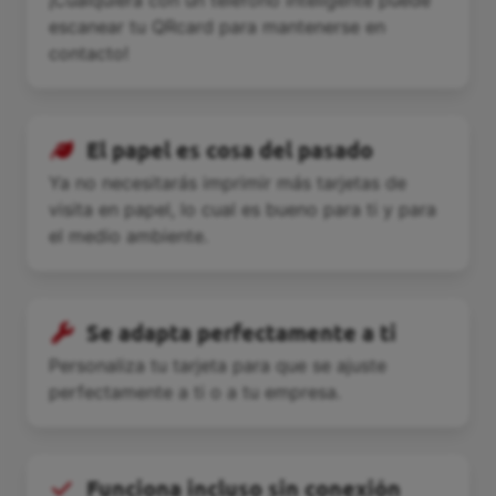
¡Cualquiera con un teléfono inteligente puede
escanear tu QRcard para mantenerse en
contacto!
El papel es cosa del pasado
Ya no necesitarás imprimir más tarjetas de
visita en papel, lo cual es bueno para ti y para
el medio ambiente.
Se adapta perfectamente a ti
Personaliza tu tarjeta para que se ajuste
perfectamente a ti o a tu empresa.
Funciona incluso sin conexión