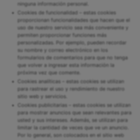
ninguna información personal.
Cookies de funcionalidad – estas cookies
proporcionan funcionalidades que hacen que el
uso de nuestro servicio sea más conveniente y
permiten proporcionar funciones más
personalizadas. Por ejemplo, pueden recordar
su nombre y correo electrónico en los
formularios de comentarios para que no tenga
que volver a ingresar esta información la
próxima vez que comente.
Cookies analíticas – estas cookies se utilizan
para rastrear el uso y rendimiento de nuestro
sitio web y servicios.
Cookies publicitarias – estas cookies se utilizan
para mostrar anuncios que sean relevantes para
usted y sus intereses. Además, se utilizan para
limitar la cantidad de veces que ve un anuncio.
Por lo general, son colocados en el sitio web