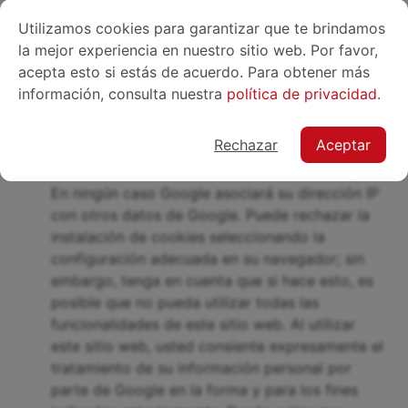
evaluar su uso del sitio web, recopilar informes
Utilizamos cookies para garantizar que te brindamos
sobre la actividad del sitio web para los
la mejor experiencia en nuestro sitio web. Por favor,
operadores del sitio y proporcionar otros
acepta esto si estás de acuerdo. Para obtener más
servicios relacionados con la actividad del sitio
información, consulta nuestra
política de privacidad
.
web y el uso de Internet. Google también puede
transferir esta información a terceros cuando lo
Rechazar
Aceptar
requiera la ley o cuando dichos terceros
procesen la información en nombre de Google.
En ningún caso Google asociará su dirección IP
con otros datos de Google. Puede rechazar la
instalación de cookies seleccionando la
configuración adecuada en su navegador; sin
embargo, tenga en cuenta que si hace esto, es
posible que no pueda utilizar todas las
funcionalidades de este sitio web. Al utilizar
este sitio web, usted consiente expresamente el
tratamiento de su información personal por
parte de Google en la forma y para los fines