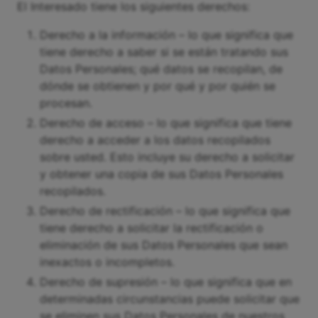
El Interesado tiene los siguientes derechos:
Derecho a la información – lo que significa que
tiene derecho a saber si se están tratando sus
Datos Personales; qué datos se recopilan, de
dónde se obtienen y por qué y por quién se
procesan.
Derecho de acceso – lo que significa que tiene
derecho a acceder a los datos recopilados
sobre usted. Esto incluye su derecho a solicitar
y obtener una copia de sus Datos Personales
recopilados.
Derecho de rectificación – lo que significa que
tiene derecho a solicitar la rectificación o
eliminación de sus Datos Personales que sean
inexactos o incompletos.
Derecho de supresión – lo que significa que en
determinadas circunstancias puede solicitar que
se eliminen sus Datos Personales de nuestros