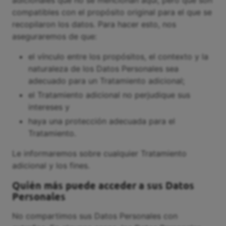
compatibles con el propósito original para el que se
recopilaron los datos. Para hacer esto, nos
aseguraremos de que:
el vínculo entre los propósitos, el contexto y la
naturaleza de los Datos Personales sea
adecuado para un Tratamiento adicional;
el Tratamiento adicional no perjudique sus
intereses y
haya una protección adecuada para el
Tratamiento.
Le informaremos sobre cualquier Tratamiento
adicional y los fines.
Quién más puede acceder a sus Datos
Personales
No compartimos sus Datos Personales con