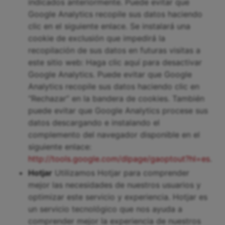
indicados anteriormente. Puede evitar que
Google Analytics recopile sus datos haciendo
clic en el siguiente enlace. Se instalará una
cookie de exclusión que impedirá la
recopilación de sus datos en futuras visitas a
este sitio web: Haga clic aquí para desactivar
Google Analytics. Puede evitar que Google
Analytics recopile sus datos haciendo clic en
“Rechazar” en la bandera de cookies. También
puede evitar que Google Analytics procese sus
datos descargando e instalando el
complemento del navegador disponible en el
siguiente enlace:
http://tools.google.com/dlpage/gaoptout?hl=es
.
Hotjar
Utilizamos Hotjar para comprender
mejor las necesidades de nuestros usuarios y
optimizar este servicio y experiencia. Hotjar es
un servicio tecnológico que nos ayuda a
comprender mejor la experiencia de nuestros