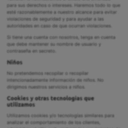
para sus derechos o intereses. Haremos todo lo que
esté razonablemente a nuestro alcance para evitar
violaciones de seguridad y para ayudar a las
autoridades en caso de que ocurran violaciones.
Si tiene una cuenta con nosotros, tenga en cuenta
que debe mantener su nombre de usuario y
contraseña en secreto.
Niños
No pretendemos recopilar o recopilar
intencionadamente información de niños. No
dirigimos nuestros servicios a niños.
Cookies y otras tecnologías que
utilizamos
Utilizamos cookies y/o tecnologías similares para
analizar el comportamiento de los clientes,