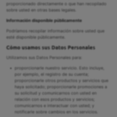
proporcionado directamente o que han recopilado
sobre usted en otras bases legales.
Información disponible públicamente
Podríamos recopilar información sobre usted que
esté disponible públicamente.
Cómo usamos sus Datos Personales
Utilizamos sus Datos Personales para:
proporcionarle nuestro servicio. Esto incluye,
por ejemplo, el registro de su cuenta;
proporcionarle otros productos y servicios que
haya solicitado; proporcionarle promociones a
su solicitud y comunicarnos con usted en
relación con esos productos y servicios;
comunicarnos e interactuar con usted; y
notificarle sobre cambios en los servicios.