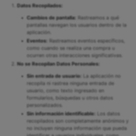
Datos Recopilados:
Cambios de pantalla:
Rastreamos a qué
pantallas navegan los usuarios dentro de la
aplicación.
Eventos:
Rastreamos eventos específicos,
como cuando se realiza una compra u
ocurren otras interacciones significativas.
No se Recopilan Datos Personales:
Sin entrada de usuario:
La aplicación no
recopila ni rastrea ninguna entrada de
usuario, como texto ingresado en
formularios, búsquedas u otros datos
personalizados.
Sin información identificable:
Los datos
recopilados son completamente anónimos y
no incluyen ninguna información que pueda
identificar a usuarios individuales, como