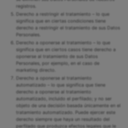
registros.
Derecho a restringir el tratamiento – lo que
significa que en ciertas condiciones tiene
derecho a restringir el tratamiento de sus Datos
Personales.
Derecho a oponerse al tratamiento – lo que
significa que en ciertos casos tiene derecho a
oponerse al tratamiento de sus Datos
Personales, por ejemplo, en el caso de
marketing directo.
Derecho a oponerse al tratamiento
automatizado – lo que significa que tiene
derecho a oponerse al tratamiento
automatizado, incluido el perfilado; y no ser
objeto de una decisión basada únicamente en el
tratamiento automatizado. Puede ejercer este
derecho siempre que haya un resultado del
perfilado que produzca efectos legales que le