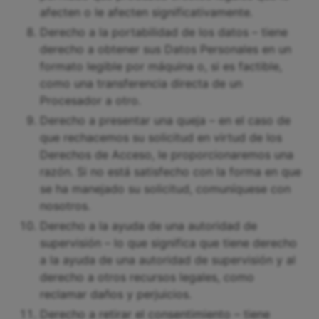
afecten o le afecten significativamente.
Derecho a la portabilidad de los datos – tiene
derecho a obtener sus Datos Personales en un
formato legible por máquina o, si es factible,
como una transferencia directa de un
Procesador a otro.
Derecho a presentar una queja – en el caso de
que rechacemos su solicitud en virtud de los
Derechos de Acceso, le proporcionaremos una
razón. Si no está satisfecho con la forma en que
se ha manejado su solicitud, comuníquese con
nosotros.
Derecho a la ayuda de una autoridad de
supervisión – lo que significa que tiene derecho
a la ayuda de una autoridad de supervisión y al
derecho a otros recursos legales, como
reclamar daños y perjuicios.
Derecho a retirar el consentimiento – tiene