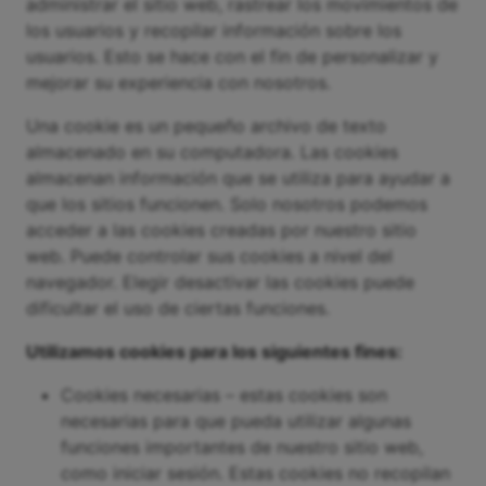
administrar el sitio web, rastrear los movimientos de
los usuarios y recopilar información sobre los
usuarios. Esto se hace con el fin de personalizar y
mejorar su experiencia con nosotros.
Una cookie es un pequeño archivo de texto
almacenado en su computadora. Las cookies
almacenan información que se utiliza para ayudar a
que los sitios funcionen. Solo nosotros podemos
acceder a las cookies creadas por nuestro sitio
web. Puede controlar sus cookies a nivel del
navegador. Elegir desactivar las cookies puede
dificultar el uso de ciertas funciones.
Utilizamos cookies para los siguientes fines:
Cookies necesarias – estas cookies son
necesarias para que pueda utilizar algunas
funciones importantes de nuestro sitio web,
como iniciar sesión. Estas cookies no recopilan