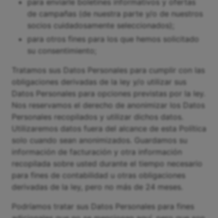
para enviarle boletines informativos y ofertas
de campañas (de nuestra parte y/o de nuestros
socios cuidadosamente seleccionados);
para otros fines para los que hemos solicitado
su consentimiento;
Tratamos sus Datos Personales para cumplir con las
obligaciones derivadas de la ley y/o utilizar sus
Datos Personales para opciones previstas por la ley.
Nos reservamos el derecho de anonimizar los Datos
Personales recopilados y utilizar dichos datos.
Utilizaremos datos fuera del alcance de esta Política
solo cuando sean anonimizados. Guardamos su
información de facturación y otra información
recopilada sobre usted durante el tiempo necesario
para fines de contabilidad u otras obligaciones
derivadas de la ley, pero no más de 24 meses.
Podríamos tratar sus Datos Personales para fines
adicionales que no se mencionan aquí, pero que son