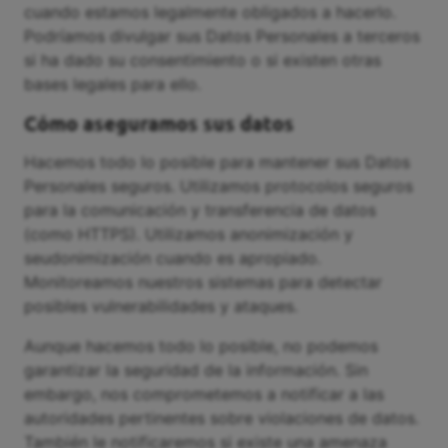
cuando estamos legalmente obligados a hacerlo.
Podríamos divulgar sus Datos Personales a terceros
si ha dado su consentimiento o si existen otras
bases legales para ello.
Cómo aseguramos sus datos
Hacemos todo lo posible para mantener sus Datos
Personales seguros. Utilizamos protocolos seguros
para la comunicación y transferencia de datos
(como HTTPS). Utilizamos anonimización y
seudonimización cuando es apropiado.
Monitoreamos nuestros sistemas para detectar
posibles vulnerabilidades y ataques.
Aunque hacemos todo lo posible, no podemos
garantizar la seguridad de la información. Sin
embargo, nos comprometemos a notificar a las
autoridades pertinentes sobre violaciones de datos.
También le notificaremos si existe una amenaza