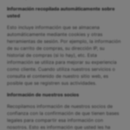
Información recopilada automáticamente sobre
usted
Esto incluye información que se almacena
automáticamente mediante cookies y otras
herramientas de sesión. Por ejemplo, la información
de su carrito de compras, su dirección IP, su
historial de compras (si lo hay), etc. Esta
información se utiliza para mejorar su experiencia
como cliente. Cuando utiliza nuestros servicios o
consulta el contenido de nuestro sitio web, es
posible que se registren sus actividades.
Información de nuestros socios
Recopilamos información de nuestros socios de
confianza con la confirmación de que tienen bases
legales para compartir esa información con
nosotros. Esto es información que usted les ha