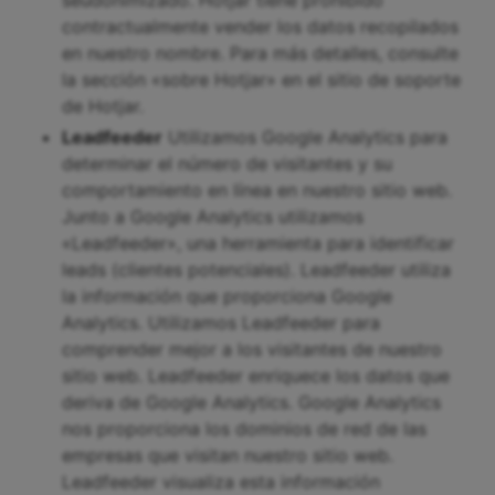
contractualmente vender los datos recopilados
en nuestro nombre. Para más detalles, consulte
la sección «sobre Hotjar» en el sitio de soporte
de Hotjar.
Leadfeeder
Utilizamos Google Analytics para
determinar el número de visitantes y su
comportamiento en línea en nuestro sitio web.
Junto a Google Analytics utilizamos
«Leadfeeder», una herramienta para identificar
leads (clientes potenciales). Leadfeeder utiliza
la información que proporciona Google
Analytics. Utilizamos Leadfeeder para
comprender mejor a los visitantes de nuestro
sitio web. Leadfeeder enriquece los datos que
deriva de Google Analytics. Google Analytics
nos proporciona los dominios de red de las
empresas que visitan nuestro sitio web.
Leadfeeder visualiza esta información