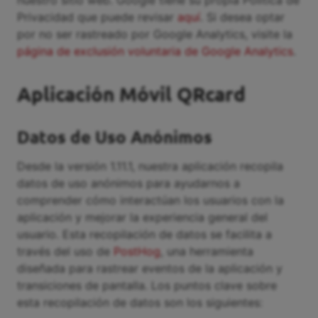
Privacidad que puede revisar
aquí
. Si desea optar
por no ser rastreado por Google Analytics, visite la
página de exclusión voluntaria de Google Analytics
.
Aplicación Móvil QRcard
Datos de Uso Anónimos
Desde la versión 1.11.1, nuestra aplicación recopila
datos de uso anónimos para ayudarnos a
comprender cómo interactúan los usuarios con la
aplicación y mejorar la experiencia general del
usuario. Esta recopilación de datos se facilita a
través del uso de
PostHog
, una herramienta
diseñada para rastrear eventos de la aplicación y
transiciones de pantalla. Los puntos clave sobre
esta recopilación de datos son los siguientes: