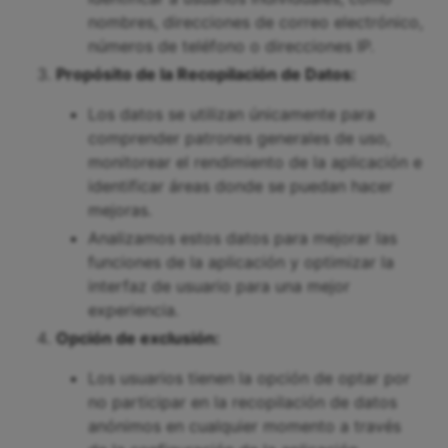
nombres, direcciones de correo electrónico,
números de teléfono o direcciones IP.
Propósito de la Recopilación de Datos:
Los datos se utilizan únicamente para
comprender patrones generales de uso,
monitorear el rendimiento de la aplicación e
identificar áreas donde se puedan hacer
mejoras.
Analizamos estos datos para mejorar las
funciones de la aplicación y optimizar la
interfaz de usuario para una mejor
experiencia.
Opción de exclusión:
Los usuarios tienen la opción de optar por
no participar en la recopilación de datos
anónimos en cualquier momento a través