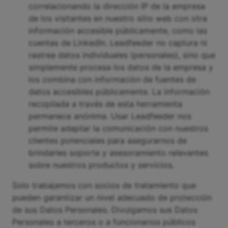
correlacionando la dirección IP de la empresa
de los visitantes en nuestro sitio web con otra
información accesible públicamente, como las
cuentas de LinkedIn. Leadfeeder no captura ni
rastrea datos individuales (personales), sino que
simplemente procesa los datos de la empresa y
los combina con información de fuentes de
datos accesibles públicamente. La información
recopilada a través de esta herramienta
permanece anónima. Usar Leadfeeder nos
permite adaptar la comunicación con nuestros
clientes potenciales para asegurarnos de
brindarles soporte y asesoramiento relevantes
sobre nuestros productos y servicios.
Solo trabajamos con socios de tratamiento que
pueden garantizar un nivel adecuado de protección
de sus Datos Personales. Divulgamos sus Datos
Personales a terceros o a funcionarios públicos