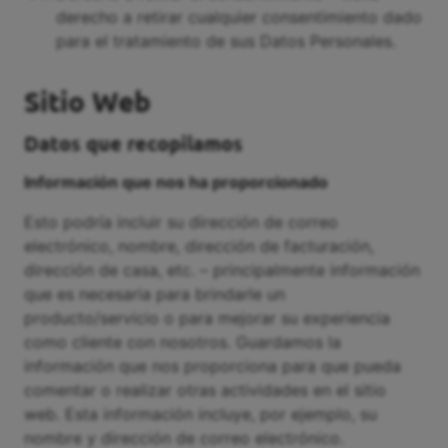
derecho a retirar cualquier consentimiento dado
para el tratamiento de sus Datos Personales.
Sitio Web
Datos que recopilamos
Información que nos ha proporcionado
Esto podría incluir su dirección de correo
electrónico, nombre, dirección de facturación,
dirección de casa, etc. – principalmente información
que es necesaria para brindarle un
producto/servicio o para mejorar su experiencia
como cliente con nosotros. Guardamos la
información que nos proporciona para que pueda
comentar o realizar otras actividades en el sitio
web. Esta información incluye, por ejemplo, su
nombre y dirección de correo electrónico.