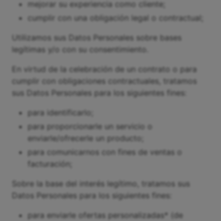
mejorar su experiencia como cliente;
cumplir con una obligación legal o contractual;
Utilizamos sus Datos Personales sobre bases
legítimas y/o con su consentimiento.
En virtud de la celebración de un contrato o para
cumplir con obligaciones contractuales, tratamos
sus Datos Personales para los siguientes fines:
para identificarlo;
para proporcionarle un servicio o
enviarle/ofrecerle un producto;
para comunicarnos con fines de ventas o
facturación;
Sobre la base del interés legítimo, tratamos sus
Datos Personales para los siguientes fines:
para enviarle ofertas personalizadas* (de