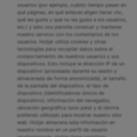
usuarios (por ejemplo, cuánto tiempo pasan en
qué páginas, en qué enlaces eligen hacer clic,
qué les gusta y qué no les gusta a los usuarios,
etc.) y esto nos permite construir y mantener
nuestro servicio con los comentarios de los
usuarios. Hotjar utiliza cookies y otras
tecnologías para recopilar datos sobre el
comportamiento de nuestros usuarios y sus
dispositivos. Esto incluye la dirección IP de un
dispositivo (procesada durante su sesión y
almacenada de forma anonimizada), el tamaño
de la pantalla del dispositivo, el tipo de
dispositivo (identificadores únicos de
dispositivo), información del navegador,
ubicación geográfica (solo país) y el idioma
preferido utilizado para mostrar nuestro sitio
web. Hotjar almacena esta información en
nuestro nombre en un perfil de usuario
seudonimizado. Hotjar tiene prohibido