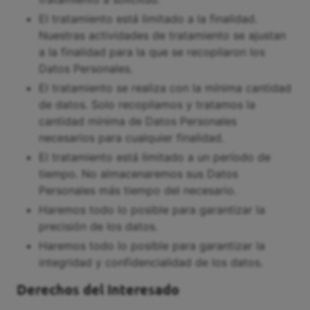
El tratamiento está limitado a la finalidad.
Nuestras actividades de tratamiento se ajustan
a la finalidad para la que se recopilaron los
Datos Personales.
El tratamiento se realiza con la mínima cantidad
de datos. Solo recopilamos y tratamos la
cantidad mínima de Datos Personales
necesarios para cualquier finalidad.
El tratamiento está limitado a un período de
tiempo. No almacenaremos sus Datos
Personales más tiempo del necesario.
Haremos todo lo posible para garantizar la
precisión de los datos.
Haremos todo lo posible para garantizar la
integridad y confidencialidad de los datos.
Derechos del Interesado