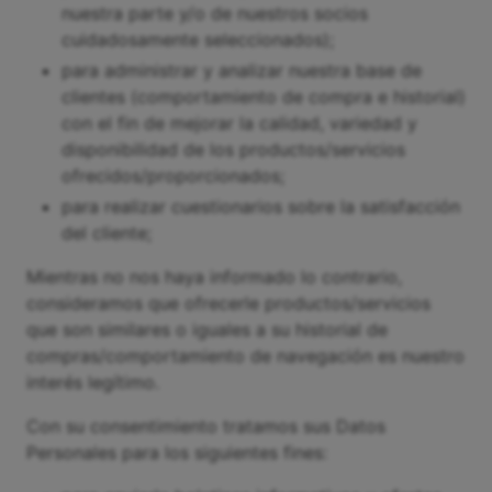
nuestra parte y/o de nuestros socios
cuidadosamente seleccionados);
para administrar y analizar nuestra base de
clientes (comportamiento de compra e historial)
con el fin de mejorar la calidad, variedad y
disponibilidad de los productos/servicios
ofrecidos/proporcionados;
para realizar cuestionarios sobre la satisfacción
del cliente;
Mientras no nos haya informado lo contrario,
consideramos que ofrecerle productos/servicios
que son similares o iguales a su historial de
compras/comportamiento de navegación es nuestro
interés legítimo.
Con su consentimiento tratamos sus Datos
Personales para los siguientes fines: