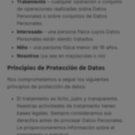
Tratamiento
– cualquier operación o conjunto
de operaciones realizadas sobre Datos
Personales o sobre conjuntos de Datos
Personales.
Interesado
– una persona física cuyos Datos
Personales están siendo tratados.
Niño
– una persona física menor de 16 años.
Nosotros
(ya sea en mayúsculas o no)
Principios de Protección de Datos
Nos comprometemos a seguir los siguientes
principios de protección de datos:
El tratamiento es lícito, justo y transparente.
Nuestras actividades de tratamiento tienen
bases legales. Siempre consideramos sus
derechos antes de procesar Datos Personales.
Le proporcionaremos información sobre el
tratamiento a solicitud.