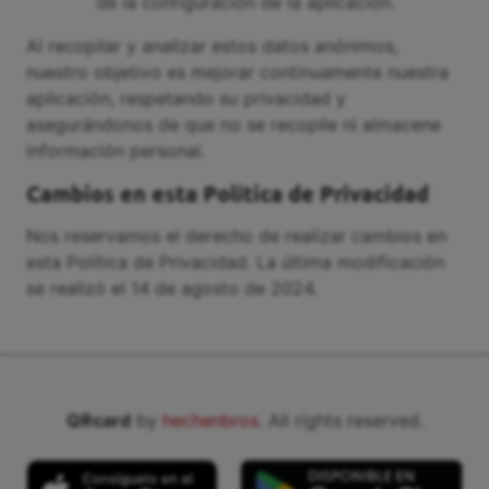
de la configuración de la aplicación.
Al recopilar y analizar estos datos anónimos,
nuestro objetivo es mejorar continuamente nuestra
aplicación, respetando su privacidad y
asegurándonos de que no se recopile ni almacene
información personal.
Cambios en esta Política de Privacidad
Nos reservamos el derecho de realizar cambios en
esta Política de Privacidad. La última modificación
se realizó el 14 de agosto de 2024.
QRcard
by
hechenbros
. All rights reserved.