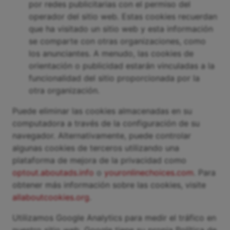
por redes publicitarias con el permiso del
operador del sitio web. Estas cookies recuerdan
que ha visitado un sitio web y esta información
se comparte con otras organizaciones, como
los anunciantes. A menudo, las cookies de
orientación o publicidad estarán vinculadas a la
funcionalidad del sitio proporcionada por la
otra organización.
Puede eliminar las cookies almacenadas en su
computadora a través de la configuración de su
navegador. Alternativamente, puede controlar
algunas cookies de terceros utilizando una
plataforma de mejora de la privacidad como
optout.aboutads.info
o
youronlinechoices.com
. Para
obtener más información sobre las cookies, visite
allaboutcookies.org
.
Utilizamos Google Analytics para medir el tráfico en
nuestro sitio web. Google tiene su propia Política de