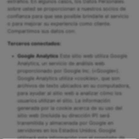
extraños. En algunos casos, los Datos Personales
sobre usted se proporcionan a nuestros socios de
confianza para que sea posible brindarle el servicio
o para mejorar su experiencia como cliente.
Compartimos sus datos con:
Terceros conectados:
Google Analytics
Este sitio web utiliza Google
Analytics, un servicio de análisis web
proporcionado por Google Inc. («Google»).
Google Analytics utiliza «cookies», que son
archivos de texto ubicados en su computadora,
para ayudar al sitio web a analizar cómo los
usuarios utilizan el sitio. La información
generada por la cookie acerca de su uso del
sitio web (incluida su dirección IP) será
transmitida y almacenada por Google en
servidores en los Estados Unidos. Google
utilizará esta información con el propósito de