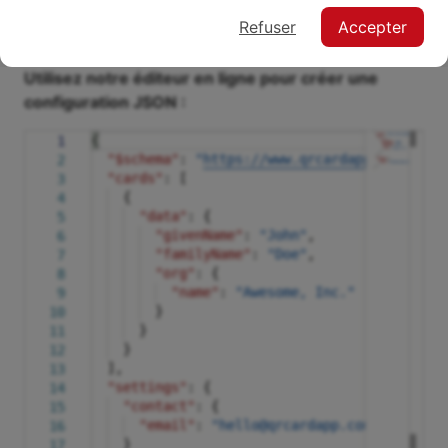
contenant une charge utile
JSON
dans un format
Refuser
Accepter
spécifique.
Utilisez notre éditeur en ligne pour créer une
configuration JSON :
{
1
"$schema"
:
"
https://www.qrcardapp.com/supp
2
"cards"
: [
3
{
4
"data"
: {
5
"givenName"
:
"John"
,
6
"familyName"
:
"Doe"
,
7
"org"
: {
8
"name"
:
"Awesome, Inc."
9
}
10
}
11
}
12
],
13
"settings"
: {
14
"contact"
: {
15
"email"
:
"hello@qrcardapp.com"
16
}
17