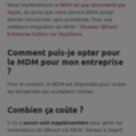
Nous implémentons le
MDM tel que documenté par
Apple
, de sorte que votre service MDM actuel
devrait fonctionner sans problèmes. Pour une
meilleure intégration de MDM :
Obtenez QRcard
Enterprise Edition sur l’AppStore
.
Comment puis-je opter pour
le MDM pour mon entreprise
?
Pour le moment, le MDM est disponible pour toutes
les entreprises qui souhaitent l’utiliser.
Combien ça coûte ?
Il n’y a
aucun coût supplémentaire
pour gérer les
installations de QRcard via MDM. Gardez à l’esprit,