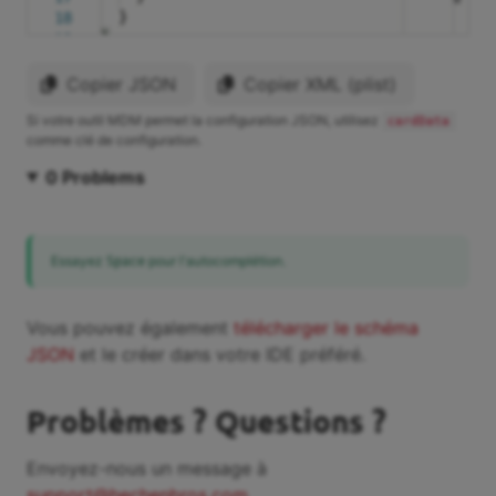
}
18
}
19
Copier JSON
Copier XML (plist)
Si votre outil MDM permet la configuration JSON, utilisez
cardData
comme clé de configuration.
0
Problems
Essayez
pour l'autocomplétion.
Space
Vous pouvez également
télécharger le schéma
JSON
et le créer dans votre IDE préféré.
Problèmes ? Questions ?
Envoyez-nous un message à
support@hechenbros.com
.