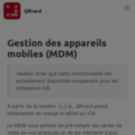
QRcard
Gestion des appareils
mobiles (MDM)
Veuillez noter que cette fonctionnalité est
actuellement disponible uniquement pour les
utilisateurs iOS.
À partir de la version
, QRcard prend
1.2.0
entièrement en charge le MDM sur iOS.
Le MDM vous permet de pré-remplir les cartes de
visite de vos employés et de les maintenir à jour.