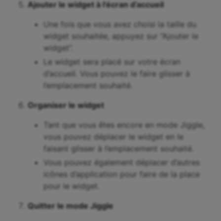
Ajouter le widget à l’écran d’accueil
Une fois que vous avez choisi la taille du
widget souhaitée, appuyez sur “Ajouter le
widget”.
Le widget sera placé sur votre écran
d’accueil. Vous pouvez le faire glisser à
l’emplacement souhaité.
Organiser le widget
Tant que vous êtes encore en mode Jiggle,
vous pouvez déplacer le widget en le
faisant glisser à l’emplacement souhaité.
Vous pouvez également déplacer d’autres
icônes d’application pour faire de la place
pour le widget.
Quitter le mode Jiggle