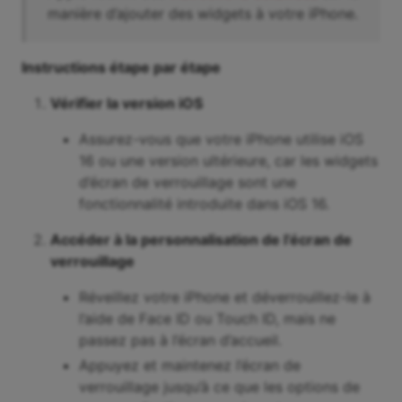
manière d’ajouter des widgets à votre iPhone.
Instructions étape par étape
Vérifier la version iOS
Assurez-vous que votre iPhone utilise iOS
16 ou une version ultérieure, car les widgets
d’écran de verrouillage sont une
fonctionnalité introduite dans iOS 16.
Accéder à la personnalisation de l’écran de
verrouillage
Réveillez votre iPhone et déverrouillez-le à
l’aide de Face ID ou Touch ID, mais ne
passez pas à l’écran d’accueil.
Appuyez et maintenez l’écran de
verrouillage jusqu’à ce que les options de