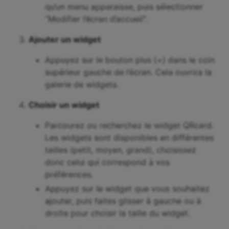
qu’un menu apparaisse, puis sélectionner
“Modifier l’écran d’accueil”.
Ajouter un widget
Appuyez sur le bouton plus (+) dans le coin
supérieur gauche de l’écran. Cela ouvrira la
galerie de widgets.
Choisir un widget
Parcourez ou recherchez le widget QRcard.
Les widgets sont disponibles en différentes
tailles (petit, moyen, grand), choisissez
donc celui qui correspond à vos
préférences.
Appuyez sur le widget que vous souhaitez
ajouter, puis faites glisser à gauche ou à
droite pour choisir la taille du widget.