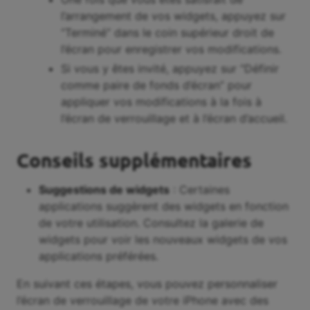
l’arrangement de vos widgets, appuyez sur
“Terminé” dans le coin supérieur droit de
l’écran pour enregistrer vos modifications.
Si vous y êtes invité, appuyez sur “Définir
comme paire de fonds d’écran” pour
appliquer vos modifications à la fois à
l’écran de verrouillage et à l’écran d’accueil.
Conseils supplémentaires
Suggestions de widgets
: Certaines
applications suggèrent des widgets en fonction
de votre utilisation. Consultez la galerie de
widgets pour voir les nouveaux widgets de vos
applications préférées.
En suivant ces étapes, vous pouvez personnaliser
l’écran de verrouillage de votre iPhone avec des