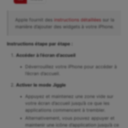
Apple fournit des
instructions détaillées
sur la
manière d’ajouter des widgets à votre iPhone.
Instructions étape par étape :
Accéder à l’écran d’accueil
Déverrouillez votre iPhone pour accéder à
l’écran d’accueil.
Activer le mode Jiggle
Appuyez et maintenez une zone vide sur
votre écran d’accueil jusqu’à ce que les
applications commencent à trembler.
Alternativement, vous pouvez appuyer et
maintenir une icône d’application jusqu’à ce