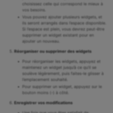
choisissez celle qui correspond le mieux à
vos besoins.
Vous pouvez ajouter plusieurs widgets, et
ils seront arrangés dans l’espace disponible.
Si l’espace est plein, vous devrez peut-être
supprimer un widget existant pour en
ajouter un nouveau.
Réorganiser ou supprimer des widgets
Pour réorganiser les widgets, appuyez et
maintenez un widget jusqu’à ce qu’il se
soulève légèrement, puis faites-le glisser à
l’emplacement souhaité.
Pour supprimer un widget, appuyez sur le
bouton moins (-) à côté.
Enregistrer vos modifications
Une fois que vous êtes satisfait de