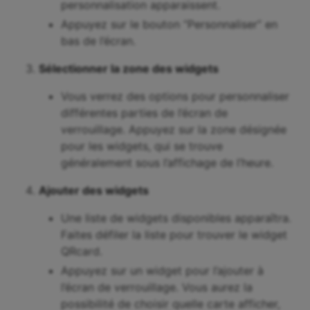
personnalisation apparaissent.
Appuyez sur le bouton “Personnaliser” en
bas de l’écran.
Sélectionner la zone des widgets
Vous verrez des options pour personnaliser
différentes parties de l’écran de
verrouillage. Appuyez sur la zone désignée
pour les widgets, qui se trouve
généralement sous l’affichage de l’heure.
Ajouter des widgets
Une liste de widgets disponibles apparaîtra.
Faites défiler la liste pour trouver le widget
QRcard.
Appuyez sur un widget pour l’ajouter à
l’écran de verrouillage. Vous aurez la
possibilité de choisir quelle carte afficher,